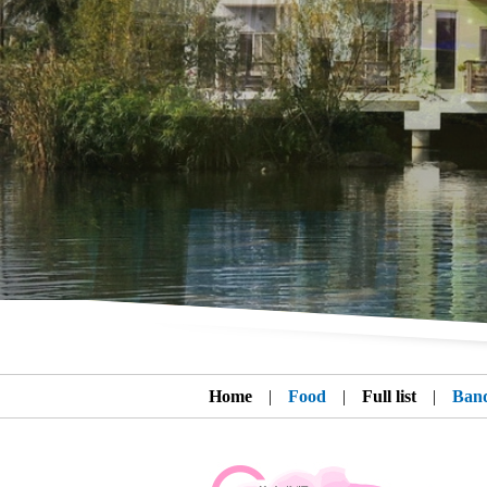
Home
|
Food
|
Full list
|
Ban