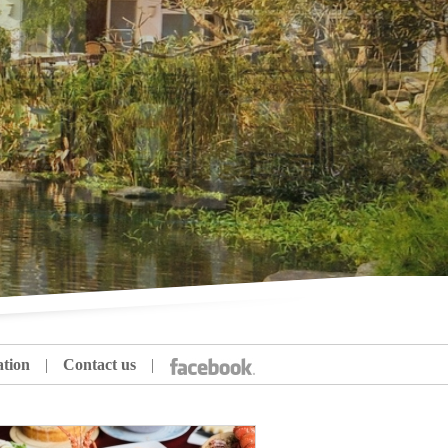
tion
|
Contact us
|