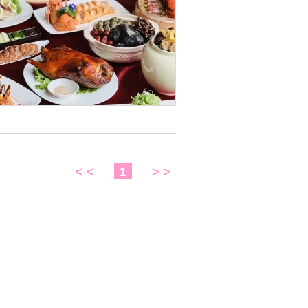
< <
1
> >