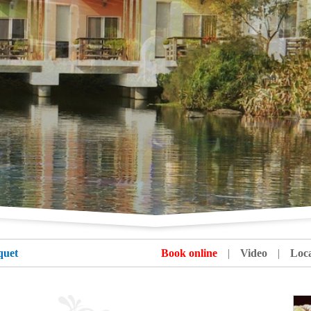
quet
Book online
|
Video
|
Loca