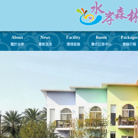
About
News
Facility
Room
Packages
關於水岸
最新消息
環境設施
聯合訂房中心
套裝行程