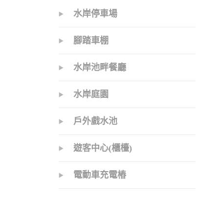
水岸停車場
腳踏車棚
水岸池畔餐廳
水岸庭園
戶外戲水池
遊客中心(櫃檯)
電動車充電樁