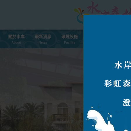
關於水岸
最新消息
環境設施
聯合訂房中心
套裝行程
About
News
Facility
Room
Packages