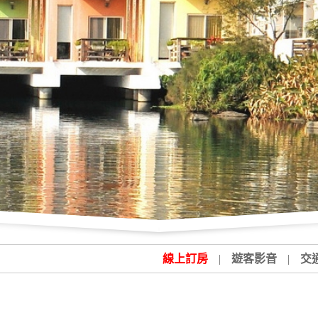
線上訂房
|
遊客影音
|
交