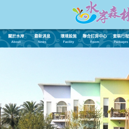
關於水岸
最新消息
環境設施
聯合訂房中心
套裝行程
About
News
Facility
Room
Packages