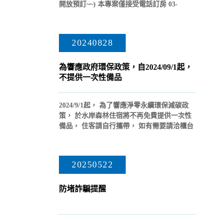
開放預訂~~) 本專案僅接受電話訂房 03-
9610277 住宿＋早餐＋午...
20240828
為響應政府環保政策，自2024/09/1起，
不提供一次性備品
2024/9/1起， 為了響應淨零永續環保減碳政
策， 於水岸森林住宿將不再免費提供一次性
備品， 住客請自行攜帶， 如有需要請洽櫃台
人員購買。 ...
20250522
防堵詐騙提醒