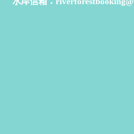
水岸信箱：riverforestbooking@