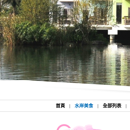
首頁
|
水岸美食
|
全部列表
|