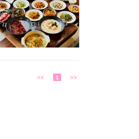
<<
1
>>