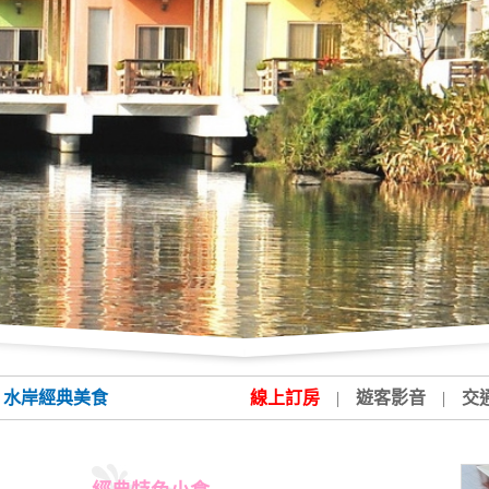
水岸經典美食
線上訂房
|
遊客影音
|
交